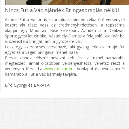
Nincs Fut a Vác Ajándék Bringasorsolás nélkül
Az idei Fut a Vácon is kisorsolunk minden célba érő versenyző
között aki részt vesz az eredményhirdetésen, a rajtszáma
alapján egy Mountain Bike kerékpárt. Az idén is a Deákvári
Sportegyesület elnöke, Vásárhelyi Tamás a felajánló, aki már be
is szerezte a bringát, ami a győztesre vár.
Lesz egy szerencsés versenyző, aki gyalog érkezik, majd fut
egyet és a végén bringával mehet haza.
Persze ahhoz először nevezni kell, és ezt minél hamarabb
megteszed, annál olcsóbban versenyezhetsz, vehetsz részt a
versenyen. Keresd a
www.futavac.hu
honlapot és nevezz minél
hamarabb a Fut a Vác bármely távjára.
Bíró György és BARÁTAI