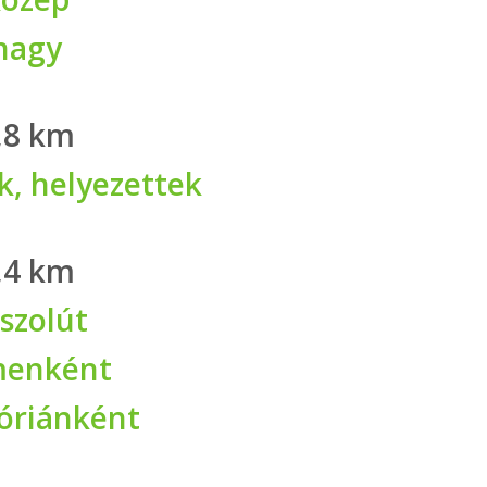
nagy
,8 km
k, helyezettek
,4 km
szolút
enként
óriánként