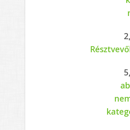
2
Résztvevő
5
ab
nem
kateg