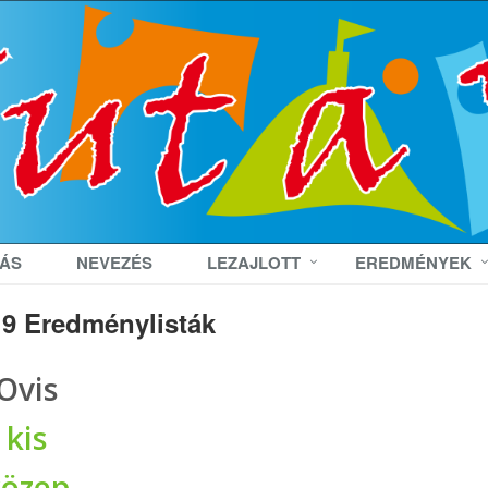
RÁS
NEVEZÉS
LEZAJLOTT
EREDMÉNYEK
19 Eredménylisták
Ovis
kis
közep