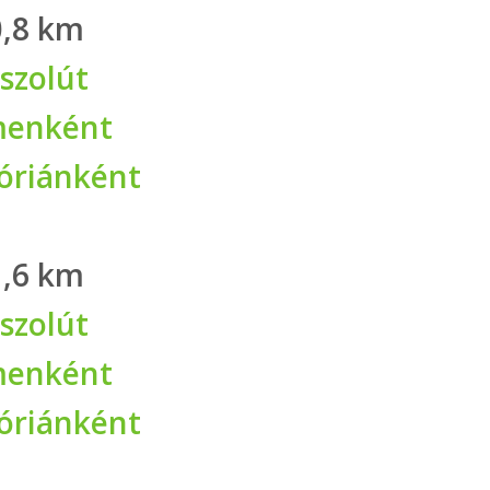
0,8 km
szolút
enként
óriánként
1,6 km
szolút
enként
óriánként