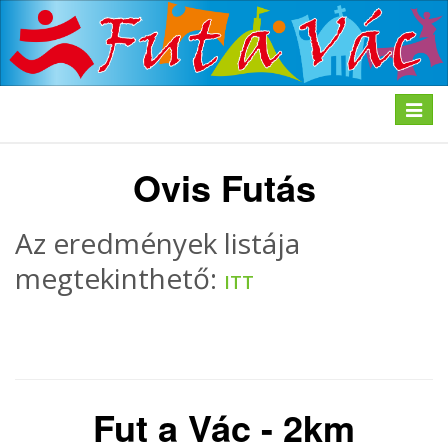
Toggle
navigat
Ovis Futás
Az eredmények listája
megtekinthető:
ITT
Fut a Vác - 2km